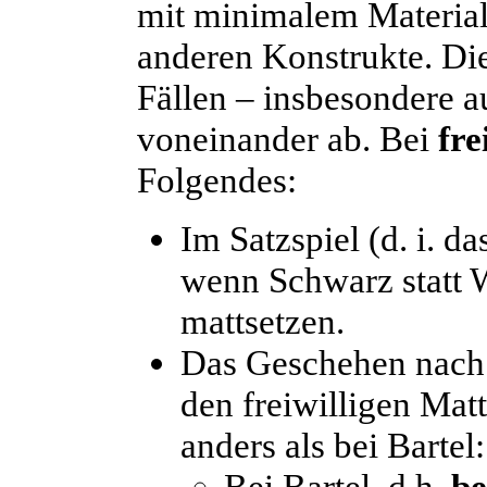
mit minimalem Materia
anderen Konstrukte. Die
Fällen – insbesondere a
voneinander ab. Bei
fre
Folgendes:
Im Satzspiel (d. i. d
wenn Schwarz statt
mattsetzen.
Das Geschehen nach
den freiwilligen Matt
anders als bei
Bartel
:
Bei
Bartel
, d.h.
be