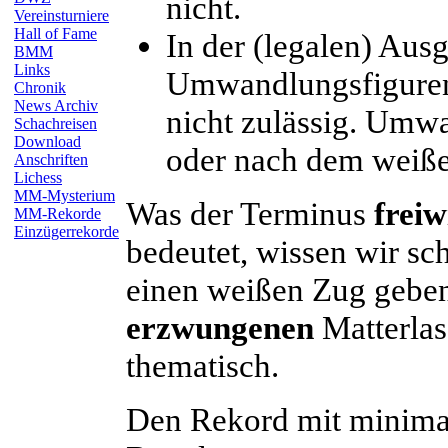
nicht.
Vereinsturniere
Hall of Fame
In der (legalen) Ausg
BMM
Links
Umwandlungsfiguren
Chronik
News Archiv
nicht zulässig. Umw
Schachreisen
Download
oder nach dem weiße
Anschriften
Lichess
MM-Mysterium
Was der Terminus
freiw
MM-Rekorde
Einzügerrekorde
bedeutet, wissen wir sc
einen weißen Zug gebe
erzwungenen
Matterla
thematisch.
Den Rekord mit minimal