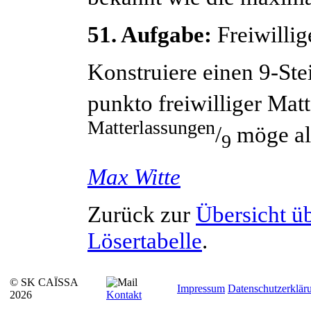
51. Aufgabe:
Freiwilli
Konstruiere einen 9-Ste
punkto freiwilliger Mat
Matterlassungen
/
möge al
9
Max
Witte
Zurück zur
Übersicht ü
Lösertabelle
.
© SK CAÏSSA
Impressum
Datenschutzerklär
2026
Kontakt