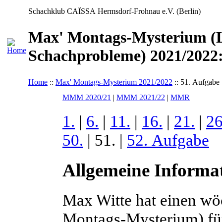
Schachklub CAÏSSA Hermsdorf-Frohnau e.V. (Berlin)
Max' Montags-Mysterium (L
Schachprobleme) 2021/2022:
Home
::
Max' Montags-Mysterium 2021/2022
:: 51. Aufgabe
MMM 2020/21
|
MMM 2021/22
|
MMR
1.
|
6.
|
11.
|
16.
|
21.
|
26
50.
| 51. |
52. Aufgabe
Allgemeine Informa
Max Witte hat einen wö
Montags-Mysterium) f