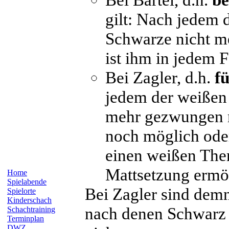
gilt: Nach jedem 
Schwarze nicht m
ist ihm in jedem F
Bei
Zagler
, d.h.
f
jedem der weißen
mehr gezwungen ma
noch möglich oder
einen weißen The
Mattsetzung ermög
Home
Spielabende
Bei
Zagler
sind demn
Spielorte
Kinderschach
nach denen Schwarz 
Schachtraining
Terminplan
DWZ