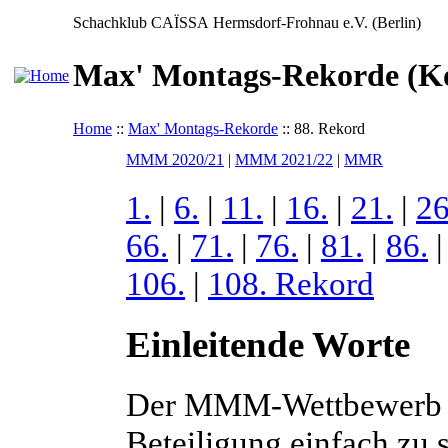
Schachklub CAÏSSA Hermsdorf-Frohnau e.V. (Berlin)
Max' Montags-Rekorde (Ko
Home
::
Max' Montags-Rekorde
:: 88. Rekord
MMM 2020/21
|
MMM 2021/22
|
MMR
1.
|
6.
|
11.
|
16.
|
21.
|
26
66.
|
71.
|
76.
|
81.
|
86.
106.
|
108. Rekord
Einleitende Worte
Der MMM-Wettbewerb is
Beteiligung einfach zu 