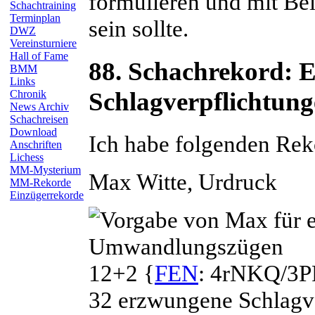
formulieren und mit Bei
Schachtraining
Terminplan
sein sollte.
DWZ
Vereinsturniere
Hall of Fame
88. Schachrekord: 
BMM
Links
Schlagverpflichtu
Chronik
News Archiv
Schachreisen
Download
Ich habe folgenden Rek
Anschriften
Lichess
MM-Mysterium
Max
Witte
, Urdruck
MM-Rekorde
Einzügerrekorde
12+2 {
FEN
: 4rNKQ/3P
32 erzwungene Schlagve