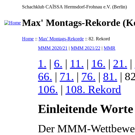
Schachklub CAÏSSA Hermsdorf-Frohnau e.V. (Berlin)
Max' Montags-Rekorde (Ko
Home
::
Max' Montags-Rekorde
:: 82. Rekord
MMM 2020/21
|
MMM 2021/22
|
MMR
1.
|
6.
|
11.
|
16.
|
21.
|
66.
|
71.
|
76.
|
81.
| 82
106.
|
108. Rekord
Einleitende Worte
Der MMM-Wettbewerb 