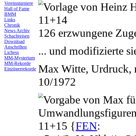
Vereinsturniere
Hall of Fame
BMM
11+14
Links
Chronik
126 erzwungene Zug
News Archiv
Schachreisen
Download
Anschriften
... und modifizierte si
Lichess
MM-Mysterium
MM-Rekorde
Max
Witte
, Urdruck,
Einzügerrekorde
10/1972
11+15 {
FEN
: