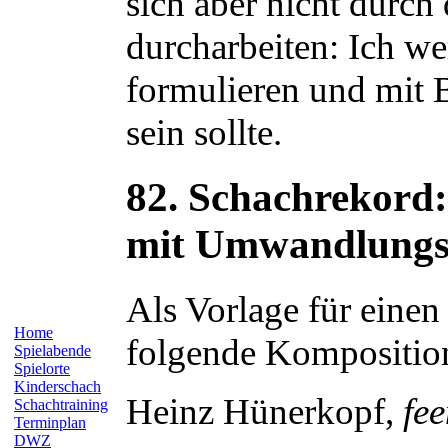
sich aber nicht durch
durcharbeiten: Ich w
formulieren und mit B
sein sollte.
82. Schachrekord
mit Umwandlungs
Als Vorlage für eine
Home
folgende Kompositio
Spielabende
Spielorte
Kinderschach
Heinz
Hünerkopf
,
fe
Schachtraining
Terminplan
DWZ