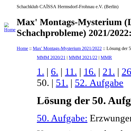
Schachklub CAÏSSA Hermsdorf-Frohnau e.V. (Berlin)
Max' Montags-Mysterium (L
Schachprobleme) 2021/2022:
Home
::
Max' Montags-Mysterium 2021/2022
:: Lösung der 
MMM 2020/21
|
MMM 2021/22
|
MMR
1.
|
6.
|
11.
|
16.
|
21.
|
26
50. |
51.
|
52. Aufgabe
Lösung der 50. Auf
50. Aufgabe:
Erzwungen