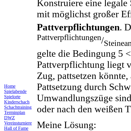
Konstruiere eine legal
mit möglichst großer Ef
Pattverpflichtungen
. 
Pattverpflichtungen
/
Steinea
gelte die Bedingung 5 
Pattverpflichtung liegt
Zug, pattsetzen könnte, 
Pattsetzung durch Sch
Home
Spielabende
Umwandlungszüge sind z
Spielorte
Kinderschach
oder nach den weißen 
Schachtraining
Terminplan
DWZ
Meine Lösung:
Vereinsturniere
Hall of Fame