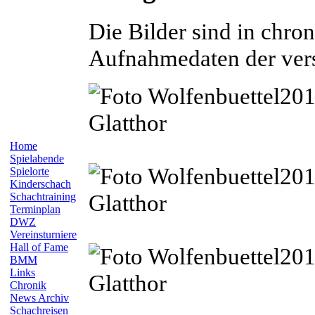
Die Bilder sind in chro
Aufnahmedaten der ver
Home
Spielabende
Spielorte
Kinderschach
Schachtraining
Terminplan
DWZ
Vereinsturniere
Hall of Fame
BMM
Links
Chronik
News Archiv
Schachreisen