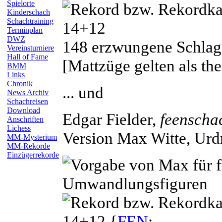
Spielorte
Kinderschach
Schachtraining
14+12
Terminplan
DWZ
148 erzwungene Schlag
Vereinsturniere
Hall of Fame
[Mattzüge gelten als th
BMM
Links
Chronik
... und
News Archiv
Schachreisen
Download
Edgar
Fielder
,
feenscha
Anschriften
Lichess
Version Max
Witte
, Urd
MM-Mysterium
MM-Rekorde
Einzügerrekorde
14+12 {
FEN
: