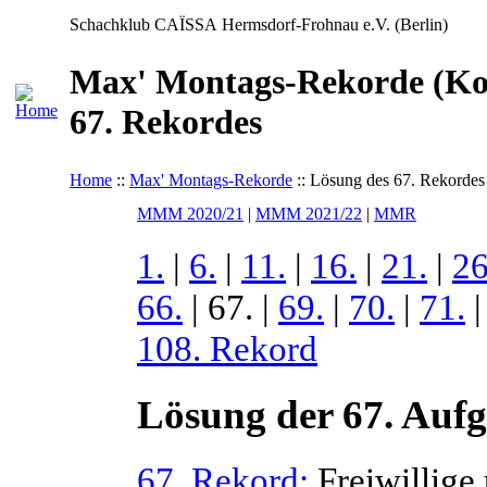
Schachklub CAÏSSA Hermsdorf-Frohnau e.V. (Berlin)
Max' Montags-Rekorde (Kon
67. Rekordes
Home
::
Max' Montags-Rekorde
:: Lösung des 67. Rekordes
MMM 2020/21
|
MMM 2021/22
|
MMR
1.
|
6.
|
11.
|
16.
|
21.
|
26
66.
| 67. |
69.
|
70.
|
71.
108. Rekord
Lösung der 67. Auf
67. Rekord:
Freiwillige