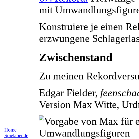
mit Umwandlungsfigur
Konstruiere je einen Re
erzwungene Schlagerla
Zwischenstand
Zu meinen Rekordvers
Edgar
Fielder
,
feenscha
Version Max
Witte
, Urd
Home
Spielabende