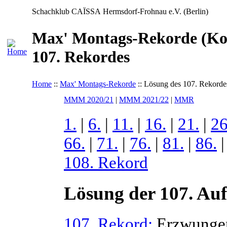
Schachklub CAÏSSA Hermsdorf-Frohnau e.V. (Berlin)
Max' Montags-Rekorde (Kon
107. Rekordes
Home
::
Max' Montags-Rekorde
:: Lösung des 107. Rekorde
MMM 2020/21
|
MMM 2021/22
|
MMR
1.
|
6.
|
11.
|
16.
|
21.
|
26
66.
|
71.
|
76.
|
81.
|
86.
108. Rekord
Lösung der 107. Au
107. Rekord:
Erzwungen