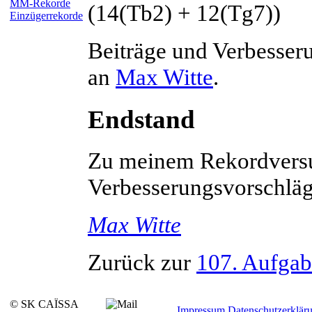
MM-Rekorde
(14(Tb2) + 12(Tg7))
Einzügerrekorde
Beiträge und Verbesser
an
Max
Witte
.
Endstand
Zu meinem Rekordversu
Verbesserungsvorschläge
Max
Witte
Zurück zur
107. Aufgab
© SK CAÏSSA
Impressum
Datenschutzerklär