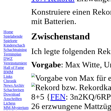
Konstruiere einen Rek
mit Batterien.
Home
Zwischenstand
Spielabende
Spielorte
Kinderschach
Ich legte folgenden Re
Schachtraining
Terminplan
DWZ
Vorgabe
: Max
Witte
, U
Vereinsturniere
Hall of Fame
BMM
Links
Chronik
News Archiv
Schachreisen
8+5 {
FEN
: 3n2KQ/6RP
Download
Anschriften
Lichess
26 erzwungene Mattzüge
MM-Mysterium